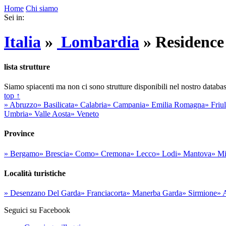
Home
Chi siamo
Sei in:
Italia
»
Lombardia
»
Residence
lista strutture
Siamo spiacenti ma non ci sono strutture disponibili nel nostro databa
top ↑
» Abruzzo
» Basilicata
» Calabria
» Campania
» Emilia Romagna
» Friu
Umbria
» Valle Aosta
» Veneto
Province
» Bergamo
» Brescia
» Como
» Cremona
» Lecco
» Lodi
» Mantova
» Mi
Località turistiche
» Desenzano Del Garda
» Franciacorta
» Manerba Garda
» Sirmione
» A
Seguici su Facebook