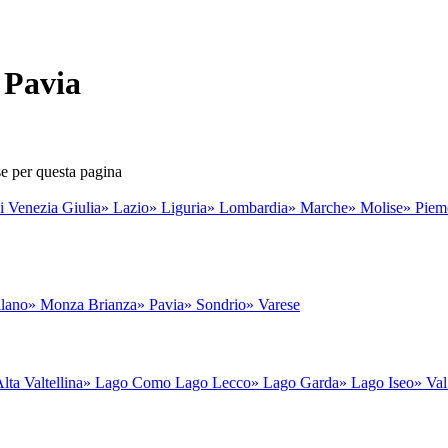
 Pavia
se per questa pagina
li Venezia Giulia
» Lazio
» Liguria
» Lombardia
» Marche
» Molise
» Piem
lano
» Monza Brianza
» Pavia
» Sondrio
» Varese
lta Valtellina
» Lago Como Lago Lecco
» Lago Garda
» Lago Iseo
» Va