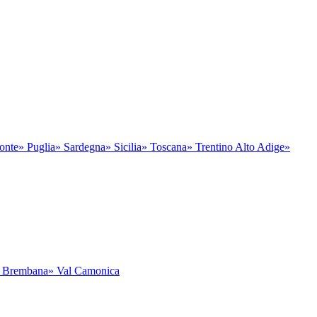
onte
» Puglia
» Sardegna
» Sicilia
» Toscana
» Trentino Alto Adige
»
l Brembana
» Val Camonica