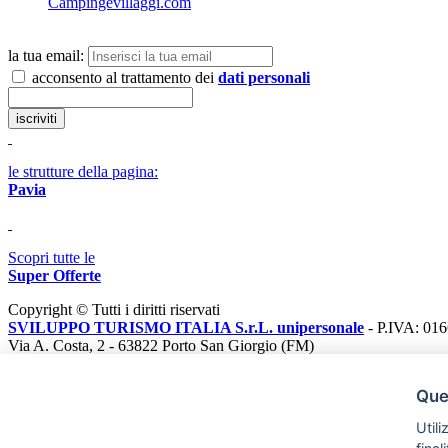
Campingevillaggi.com
la tua email:
acconsento al trattamento dei
dati personali
le strutture della pagina:
Pavia
Scopri tutte le
Super Offerte
Copyright © Tutti i diritti riservati
SVILUPPO TURISMO ITALIA S.r.L. unipersonale
- P.IVA: 01
Via A. Costa, 2 - 63822 Porto San Giorgio (FM)
Tel. 0734 677208
Chi siamo
|
Privacy policy
|
Avviso Legale
|
Inserisci la tua struttura
|
Ques
Utili